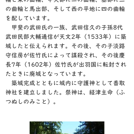
輪と東の曲輪、中央部に二の曲輪、基部に三
の曲輪と馬出部、そして西の平地に四の曲輪
を配しています。
甲斐の武田氏の一族、武田信久の子孫8代
武田民部大輔通信が天文2年（1533年）に築
城したと伝えられます。その後、その子淡路
守信房が佐竹氏によって謀殺され、その後慶
長7年（1602年）佐竹氏が出羽国に転封され
たときに廃城となっています。
築城完成とともに城内に守護神として香取
神社を建立しました。祭神は、経津主命（ふ
つぬしのみこと）。