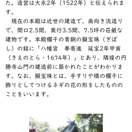
た。造営は大永2年（1522年）と伝えられま
す。
現在の本殿は近世の建造で、南向き流造り
で、間口2.5間、奥行3.5間、7.5坪の荘厳な
建物です。本殿欄干の青銅の擬宝珠（ぎぼ
し）の銘に「八幡宮 奉寄進 延宝2年甲寅
（きえのとら・1674年）」とあり、隣接の円
勝寺山門の建造前に築かれたことがわかりま
す。なお、擬宝珠とは、手すりや橋の欄干に
飾りとしてつけるネギの花の形をしたものの
ことをいいます。