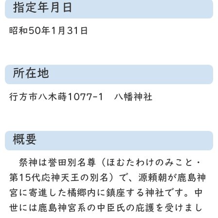
指定年月日
昭和50年1月31日
所在地
行方市八木蒔1077-1 八幡神社
概要
祭神は誉田別名尊（ほむたわけのみこと・
第15代応神天王の別名）で、源頼朝が鹿島神
宮に寄進した橘郷内に鎮座する神社です。中
世には鹿島神宮系の中臣氏の庇護を受けまし