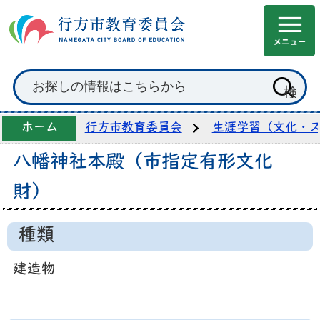
ホーム
行方市教育委員会
生涯学習（文化・
八幡神社本殿（市指定有形文化
財）
種類
建造物