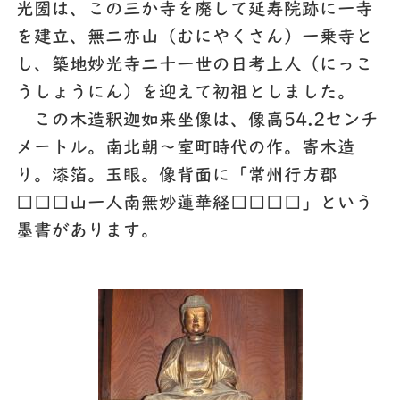
光圀は、この三か寺を廃して延寿院跡に一寺
を建立、無二亦山（むにやくさん）一乗寺と
し、築地妙光寺二十一世の日考上人（にっこ
うしょうにん）を迎えて初祖としました。
この木造釈迦如来坐像は、像高54.2センチ
メートル。南北朝～室町時代の作。寄木造
り。漆箔。玉眼。像背面に「常州行方郡
□□□山一人南無妙蓮華経□□□□」という
墨書があります。