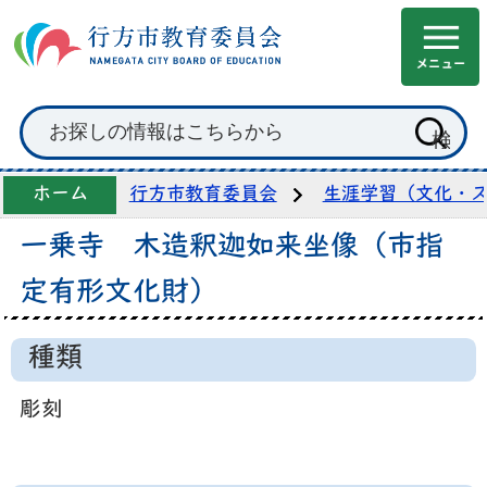
ホーム
行方市教育委員会
生涯学習（文化・
一乗寺 木造釈迦如来坐像（市指
定有形文化財）
種類
彫刻