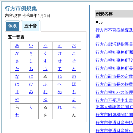
行方市例規集
例規名称
内容現在 令和8年4月1日
■ ふ
体系
五十音
行方市不育症検査及
綱
五十音表
行方市部活動指導員
あ
い
う
え
お
行方市福祉事務所嘱
か
き
く
け
こ
行方市福祉事務所設
さ
し
す
せ
そ
行方市福祉事務所長
た
ち
つ
て
と
な
に
ぬ
ね
の
行方市副市長の定数
は
ひ
ふ
へ
ほ
行方市副市長の旅費
ま
み
む
め
も
行方市福祉バス管理
や
ゆ
よ
行方市不受理申出書
る本人確認等に関す
ら
り
る
れ
ろ
行方市附属機関に関
わ
を
ん
行方市普通財産売払
行方市普通財産貸付