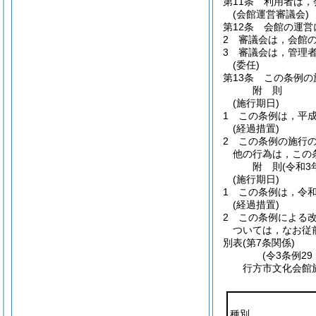
第11条
利用者は，
(会館運営審議会)
第12条
会館の運営
2
審議会は，会館
3
審議会は，管理者
(委任)
第13条
この条例の
附
則
(施行期日)
1
この条例は，平成
(経過措置)
2
この条例の施行
他の行為は，この
附
則
(令和3
(施行期日)
1
この条例は，令和
(経過措置)
2
この条例による
ついては，なお従
別表
(第7条関係)
(令3条例29
行方市文化会館
種別