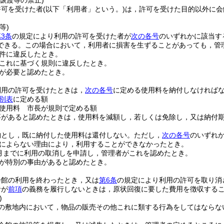
譲渡等の禁止)
許可を受けた者
(以下「利用者」という。)
は，許可を受けた目的以外に会
等)
3条
の規定により利用の許可を受けた者が
次の各号
のいずれかに該当す
できる。
この場合において，利用者に損害を生ずることがあっても，管
件に違反したとき。
これに基づく規則に違反したとき。
が必要と認めたとき。
利用の許可を受けたときは，
次の各号
に定める使用料を納付しなければ
別表
に定める額
使用料 市長が規則で定める額
要があると認めたときは，使用料を減額し，若しくは免除し，又は納付
納とし，既に納付した使用料は還付しない。
ただし，
次の各号
のいずれ
によらない理由により，利用することができなかったとき。
月までに利用の取消しを申請し，管理者がこれを認めたとき。
が特別の事由があると認めたとき。
会館の利用を終わったとき，又は
第6条
の規定により利用の許可を取り消
者が
前項
の義務を履行しないときは，原状回復に要した費用を徴収する
)
の敷地内において，物品の販売その他これに類する行為をしてはならな