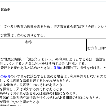
会館条例
術，文化及び教育の振興を図るため，行方市文化会館
(以下「会館」とい
及び位置は，次のとおりとする。
名称
行方市山田2
及び附属設備
(以下「施設等」という。)
を利用しようとする者は，施設管
更しようとするとき又は利用を取り消す場合も同様とする。
の管理上必要があると認めたときは，
前項
の利用許可に条件を付けるこ
次の各号
のいずれかに該当すると認める場合は，利用を許可しないもの
し，又は善良な風俗を害するおそれがあるとき。
する催物で，災害発生のおそれがあるとき。
を損傷し，又は滅失するおそれがあるとき。
為を行うおそれがある者又は組織の利益になるとき。
常習的に暴力的不法行為を行うおそれがある組織の利益になるとき。
が適当でないと認めたとき。