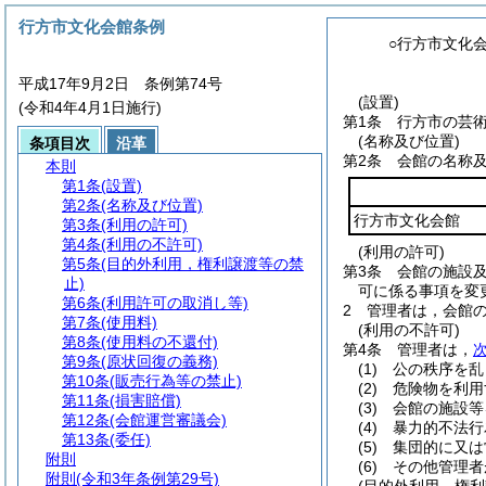
行方市文化会館条例
○行方市文化
平成17年9月2日 条例第74号
(設置)
(令和4年4月1日施行)
第1条
行方市の芸
(名称及び位置)
条項目次
沿革
第2条
会館の名称
本則
第1条
(設置)
第2条
(名称及び位置)
行方市文化会館
第3条
(利用の許可)
第4条
(利用の不許可)
(利用の許可)
第5条
(目的外利用，権利譲渡等の禁
第3条
会館の施設
止)
可に係る事項を変
第6条
(利用許可の取消し等)
2
管理者は，会館
第7条
(使用料)
(利用の不許可)
第8条
(使用料の不還付)
第4条
管理者は，
第9条
(原状回復の義務)
(1)
公の秩序を乱
第10条
(販売行為等の禁止)
(2)
危険物を利用
第11条
(損害賠償)
(3)
会館の施設等
第12条
(会館運営審議会)
(4)
暴力的不法行
第13条
(委任)
(5)
集団的に又は
附則
(6)
その他管理者
附則
(令和3年条例第29号)