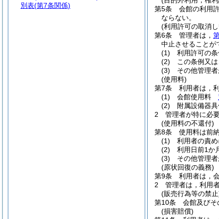
(目的外利用，権利
別表
(第7条関係)
第5条
会館の利用
ならない。
(利用許可の取消し
第6条
管理者は，
第
中止させることが
(1)
利用許可の条
(2)
この条例又は
(3)
その他管理者
(使用料)
第7条
利用者は，
(1)
会館使用料
(2)
附属設備器具
2
管理者が特に必
(使用料の不還付)
第8条
使用料は前
(1)
利用者の責め
(2)
利用日前1か
(3)
その他管理者
(原状回復の義務)
第9条
利用者は，
2
管理者は，利用
(販売行為等の禁止
第10条
会館及びそ
(損害賠償)