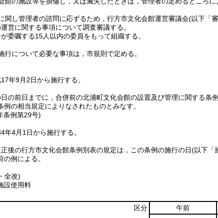
会館の施設等を損傷し，又は滅失したときは，管理者の定めるところに
に関し管理者の諮問に応ずるため，行方市文化会館運営審議会
(以下「
の運営に関する事項について調査審議する。
が委嘱する15人以内の委員をもって組織する。
施行について必要な事項は，市規則で定める。
17年9月2日から施行する。
の日の前日までに，合併前の北浦町文化会館の設置及び管理に関する条
条例の相当規定によりなされたものとみなす。
年
条例第29号)
4年4月1日から施行する。
改正後の行方市文化会館条例別表の規定は，この条例の施行の日
(以下「
前の例による。
・全改)
施設使用料
区分
午前