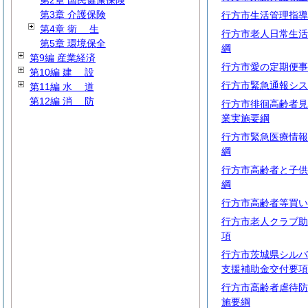
第2章 国民健康保険
第3章 介護保険
行方市生活管理指導
第4章
衛
生
行方市老人日常生活
第5章 環境保全
綱
第9編 産業経済
行方市愛の定期便事
第10編
建
設
行方市緊急通報シス
第11編
水
道
第12編
消
防
行方市徘徊高齢者見
業実施要綱
行方市緊急医療情報
綱
行方市高齢者と子供
綱
行方市高齢者等買い
行方市老人クラブ助
項
行方市茨城県シルバ
支援補助金交付要項
行方市高齢者虐待防
施要綱