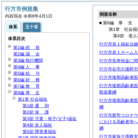
行方市例規集
例規名称
内容現在 令和8年4月1日
■ 第8編
厚
生
体系
五十音
第1章 社会福
第4節 老人
体系目次
行方市老人福祉法施
第1編
総
規
行方市老人ホーム入
第2編
議
会
第3編 執行機関
行方市長寿祝金に関
第4編
人
事
行方市在宅介護慰労
第5編
給
与
行方市後期高齢者医
第6編
財
務
行方市後期高齢者医
第7編
教
育
取扱要綱
第8編
厚
生
第1章 社会福祉
行方市後期高齢者医
第1節
通
則
綱
第2節
保
護
行方市新型コロナウ
第3節 児童・母子(父子)福祉
における高齢者等へ
第4節 老人福祉
綱
第5節 障害者福祉
行方市家族介護教室