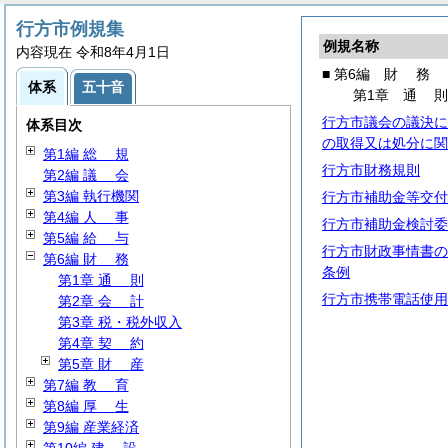
行方市例規集
例規名称
内容現在 令和8年4月1日
■ 第6編
財
務
体系
五十音
第1章
通
行方市議会の議決に
体系目次
の取得又は処分に関
第1編
総
規
行方市財務規則
第2編
議
会
第3編 執行機関
行方市補助金等交付
第4編
人
事
行方市補助金検討委
第5編
給
与
行方市財政事情書の
第6編
財
務
条例
第1章
通
則
行方市携帯電話使用
第2章
会
計
第3章 税・税外収入
第4章
契
約
第5章
財
産
第7編
教
育
第8編
厚
生
第9編 産業経済