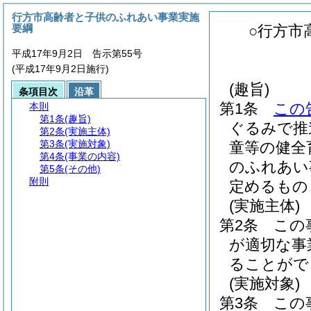
行方市高齢者と子供のふれあい事業実施
要綱
○行方市
平成17年9月2日 告示第55号
(平成17年9月2日施行)
(趣旨)
条項目次
沿革
第1条
この
本則
第1条
(趣旨)
ぐるみで推
第2条
(実施主体)
第3条
(実施対象)
童等の健全
第4条
(事業の内容)
のふれあい
第5条
(その他)
附則
定めるもの
(実施主体)
第2条
この
が適切な事
ることがで
(実施対象)
第3条
この