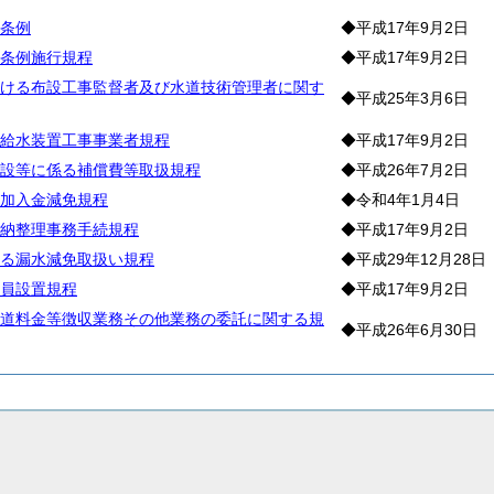
条例
◆平成17年9月2日
条例施行規程
◆平成17年9月2日
ける布設工事監督者及び水道技術管理者に関す
◆平成25年3月6日
給水装置工事事業者規程
◆平成17年9月2日
設等に係る補償費等取扱規程
◆平成26年7月2日
加入金減免規程
◆令和4年1月4日
納整理事務手続規程
◆平成17年9月2日
る漏水減免取扱い規程
◆平成29年12月28日
員設置規程
◆平成17年9月2日
道料金等徴収業務その他業務の委託に関する規
◆平成26年6月30日