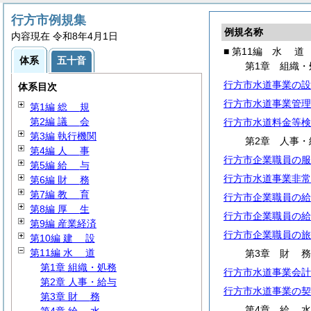
行方市例規集
例規名称
内容現在 令和8年4月1日
■ 第11編
水
道
体系
五十音
第1章 組織・
行方市水道事業の設
体系目次
行方市水道事業管理
第1編
総
規
第2編
議
会
行方市水道料金等検
第3編 執行機関
第2章 人事・
第4編
人
事
行方市企業職員の服
第5編
給
与
行方市水道事業非常
第6編
財
務
第7編
教
育
行方市企業職員の給
第8編
厚
生
行方市企業職員の給
第9編 産業経済
行方市企業職員の旅
第10編
建
設
第11編
水
道
第3章
財
第1章 組織・処務
行方市水道事業会計
第2章 人事・給与
行方市水道事業の契
第3章
財
務
第4章
給