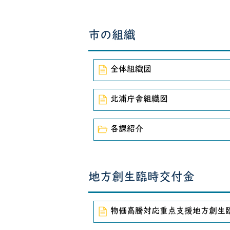
2019年7月21日
第25回参議
2019年4月21日
行方市議会議
市の組織
2016年5月17日
行方市公共施
全体組織図
2016年4月20日
熊本地震の被
北浦庁舎組織図
2015年1月1日
平成27年 
2014年12月14日
衆議院議員総
各課紹介
2014年12月14日
衆議院議員総
2014年12月14日
衆議院議員総
地方創生臨時交付金
物価高騰対応重点支援地方創生