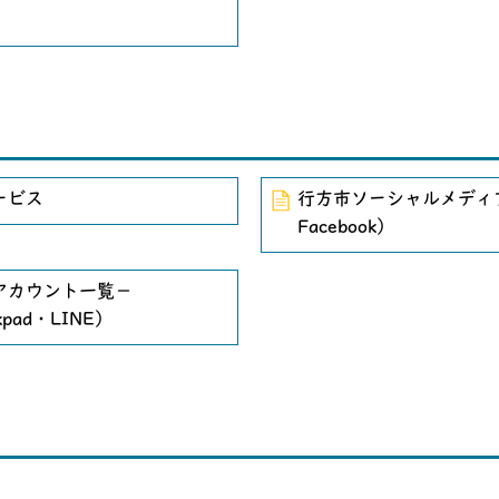
ービス
行方市ソーシャルメディ
Facebook）
アカウント一覧－
kpad・LINE）