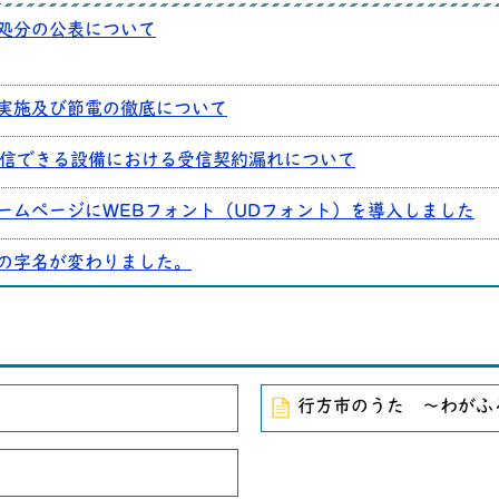
処分の公表について
実施及び節電の徹底について
受信できる設備における受信契約漏れについて
ームページにWEBフォント（UDフォント）を導入しました
の字名が変わりました。
ページリニューアルに伴うお知らせ
たね。」にて楽器寄附ふるさと納税の取り組みが放送されます 12
行方市のうた ～わがふ
新型コロナウイルス対策と依頼について
院議員通常選挙 開票速報（比例代表：23時10分確定）