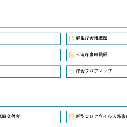
院議員通常選挙 開票速報（茨城県選挙区：21時25分確定）
員一般選挙 開票結果（21時40分確定）
設等総合管理計画（基本計画）を策定しました
麻生庁舎組織図
災者支援について
玉造庁舎組織図
行方市長新年挨拶
選挙（比例代表）投開票速報（午後9時55分確定）
庁舎フロアマップ
選挙（小選挙区）投開票速報（午後9時40分確定）
選挙投票結果（小選挙区）
臨時交付金
新型コロナウイルス感染