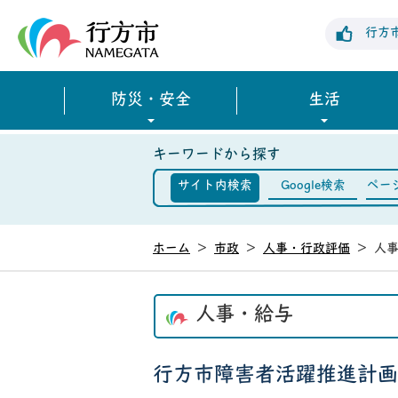
行方市公式ホームページ
行方
防災・安全
生活
キーワードから探す
サイト内検索
Google検索
ペー
ホーム
>
市政
>
人事・行政評価
>
人
人事・給与
行方市障害者活躍推進計画