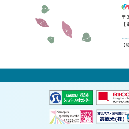
〒
【
【開