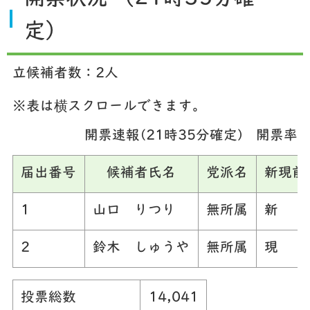
定）
立候補者数：2人
※表は横スクロールできます。
開票速報(21時35分確定) 開票率：
届出番号
候補者氏名
党派名
新現前
1
山口 りつり
無所属
新
2
鈴木 しゅうや
無所属
現
投票総数
14,041