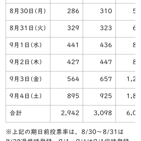
8月30日(月)
286
310
59
8月31日(火)
329
323
65
9月1日(水)
441
436
87
9月2日(木)
427
447
87
9月3日(金)
564
657
1,22
9月4日(土)
895
925
1,82
合計
2,942
3,098
6,04
※上記の期日前投票率は、8/30～8/31は