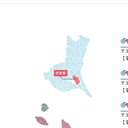
〒
【
〒
【
〒
【