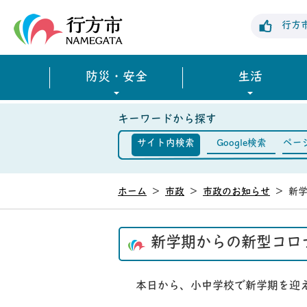
行方市公式ホームページ
行方
防災・安全
生活
キーワードから探す
サイト内検索
Google検索
ペー
ホーム
>
市政
>
市政のお知らせ
>
新
新学期からの新型コロ
本日から、小中学校で新学期を迎え