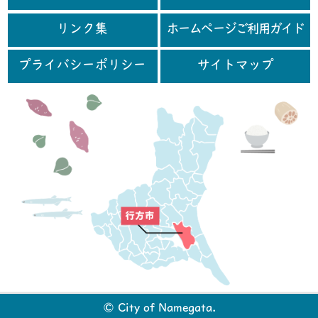
リンク集
ホームページご利用ガイド
プライバシーポリシー
サイトマップ
行
© City of Namegata.