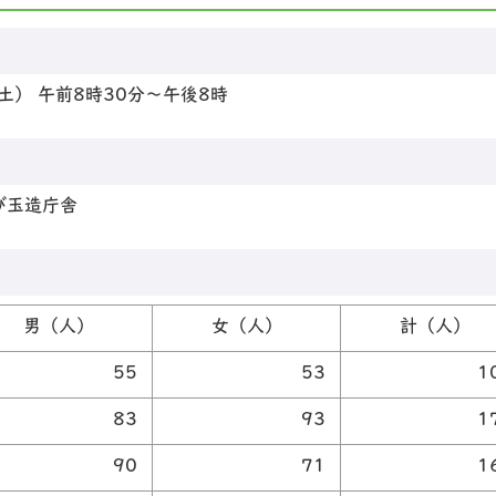
土） 午前8時30分～午後8時
び玉造庁舎
男（人）
女（人）
計（人）
55
53
1
83
93
1
90
71
1