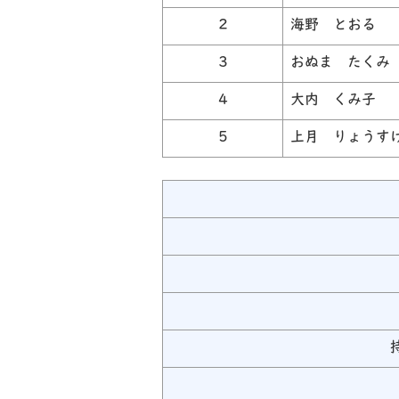
2
海野 とおる
3
おぬま たくみ
4
大内 くみ子
5
上月 りょうす