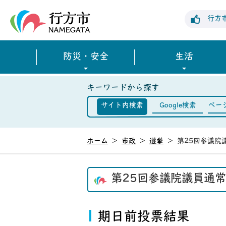
行方市公式ホームページ
行方
防災・安全
生活
キーワードから探す
サイト内検索
Google検索
ペー
ホーム
>
市政
>
選挙
>
第25回参議院
第25回参議院議員通常
期日前投票結果