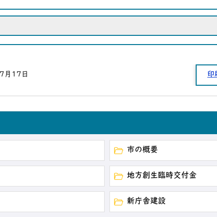
年7月17日
印
市の概要
地方創生臨時交付金
新庁舎建設