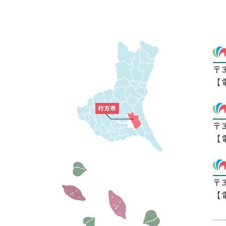
〒
【
〒
【
〒
【