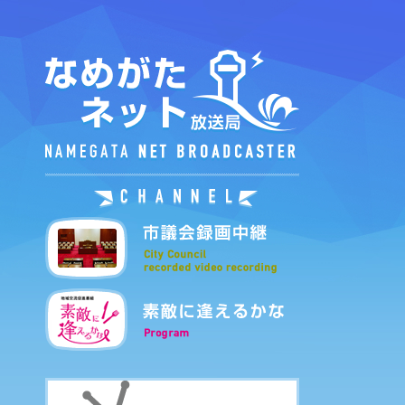
なめがたネット
市議会録画中継
素敵に逢えるかな
なめがたエリア