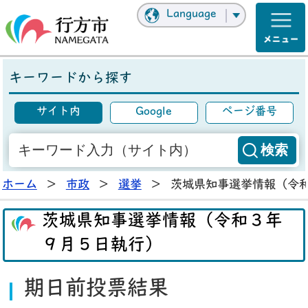
Language
キーワードから探す
サイト内
Google
ページ番号
ホーム
>
市政
>
選挙
>
茨城県知事選挙情報（令
茨城県知事選挙情報（令和３年
９月５日執行）
期日前投票結果