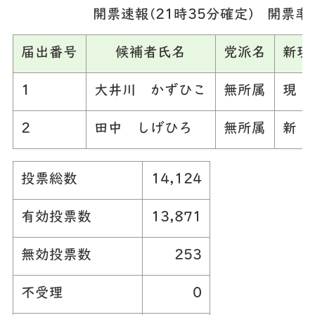
開票速報(21時35分確定) 開票率
届出番号
候補者氏名
党派名
新現
1
大井川 かずひこ
無所属
現
2
田中 しげひろ
無所属
新
投票総数
14,124
有効投票数
13,871
無効投票数
253
不受理
0