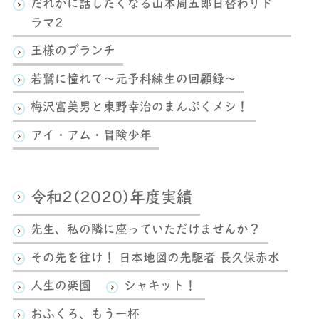
だれかに話したくなる山本周五郎日替わりド
ラマ2
王様のブランチ
若鷲に憧れて～元予科練生の回顧録～
梅沢富美男と東野幸治のまんぷくメシ！
アイ・アム・冒険少年
令和2(2020)年度実績
先生、私の隣に座っていただけませんか？
その先を往け！ 日本地図の先駆者 長久保赤水
人生の楽園
シャキット！
おふくろ、もう一杯