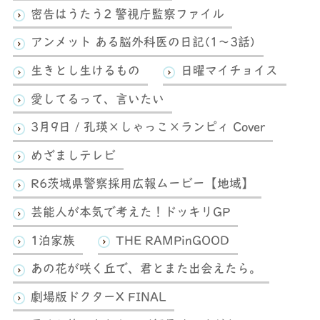
密告はうたう2 警視庁監察ファイル
アンメット ある脳外科医の日記(1～3話)
生きとし生けるもの
日曜マイチョイス
愛してるって、言いたい
3月9日 / 孔瑛×しゃっこ×ランピィ Cover
めざましテレビ
R6茨城県警察採用広報ムービー【地域】
芸能人が本気で考えた！ドッキリGP
1泊家族
THE RAMPinGOOD
あの花が咲く丘で、君とまた出会えたら。
劇場版ドクターX FINAL