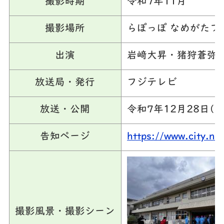
撮影時期
令和7年11月
撮影場所
らぽっぽ なめがたフ
出演
岩﨑大昇・猪狩蒼弥・
放送局・発行
フジテレビ
放送・公開
令和7年12月28日(日
告知ページ
https://www.city.n
撮影風景・撮影シーン