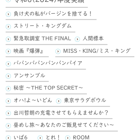
令和6(2024)年度実績
負け犬の私がバージンを捨てる！
ストリート・キングダム
緊急取調室 THE FINAL
人間標本
映画『爆弾』
MISS・KING/ミス・キング
ババンババンバンバンパイア
アンサンブル
秘密 ～THE TOP SECRET～
オハ!よ～いどん
東京サラダボウル
出川哲朗の充電させてもらえませんか？
昼めし旅～あなたのご飯見せてください～
いば6
とれ！
ROOM