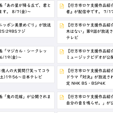
画「あの星が降る丘で、君と
【行方市ロケ支援作品紹介】P
。 8/7(金)～
者』が配信中です。 7/17(金
ニッポン美景めぐり」が放送
【行方市ロケ支援作品紹
25:29BSフジ
木はない」第9話が放送され
テレビ
画「マジカル・シークレッ
【行方市ロケ支援作品紹介
/19(金)～
ミュージックビデオが公開中
1億人の大質問⁉笑ってコラ
【行方市ロケ支援作品紹介】
土)19:56～日本テレビ
ドラマ『対決』が放送されま
定 NHK BS・BSP4K
画「鬼の花嫁」が公開されま
【行方市ロケ支援作品紹
自分の音を鳴らせ。」が公開