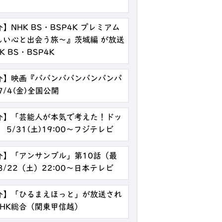
NHK BS・BSP4K プレミアム
しい心と出会う旅～』茨城編 が放送
K BS・BSP4K
介】映画『ババンババンバンバンパ
/4(金)全国公開
介】「芸能人が本気で考えた！ドッ
5/31(土)19:00～フジテレビ
介】「アンサンブル」第10話（最
/22（土）22:00～日本テレビ
介】「ひるまえほっと」が放送され
0～NHK総合（関東甲信越）