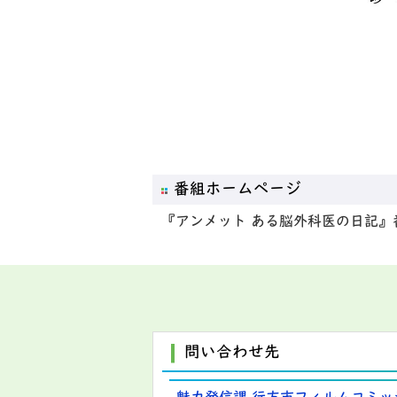
番組ホームページ
『アンメット ある脳外科医の日記
問い合わせ先