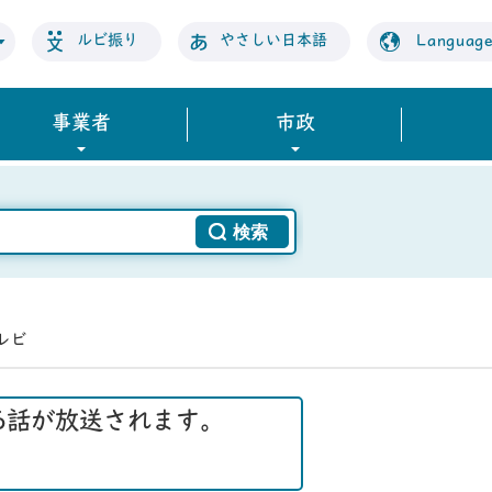
ルビ振り
やさしい日本語
Languag
事業者
市政
レビ
6話が放送されます。