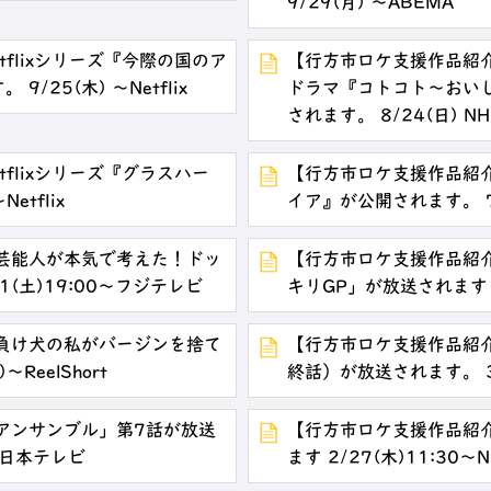
9/29(月) ～ABEMA
flixシリーズ『今際の国のア
【行方市ロケ支援作品紹介】
/25(木) ～Netflix
ドラマ『コトコト～おい
されます。 8/24(日) NH
flixシリーズ『グラスハー
【行方市ロケ支援作品紹
etflix
イア』が公開されます。 7
芸能人が本気で考えた！ドッ
【行方市ロケ支援作品紹
(土)19:00～フジテレビ
キリGP」が放送されます 
負け犬の私がバージンを捨て
【行方市ロケ支援作品紹
ReelShort
終話）が放送されます。 3
アンサンブル」第7話が放送
【行方市ロケ支援作品紹
～日本テレビ
ます 2/27(木)11:3