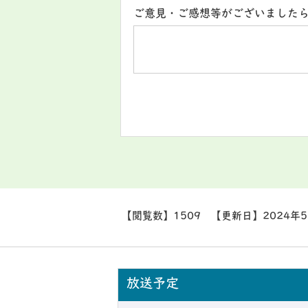
ご意見・ご感想等がございました
【閲覧数】
1509
【更新日】
2024年
放送予定