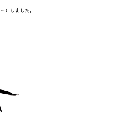
ター）しました。