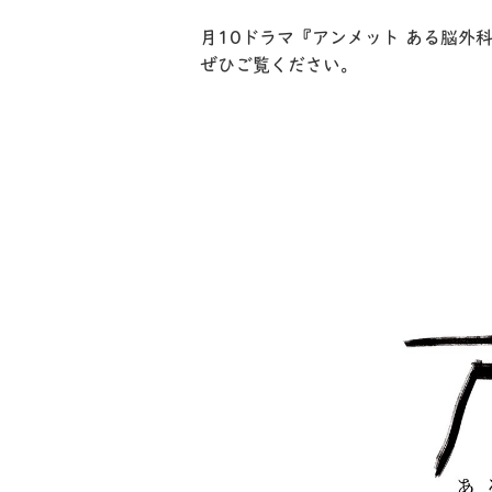
月10ドラマ『アンメット ある脳外
ぜひご覧ください。