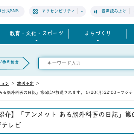
市公式SNS
音声読み上げ
アクセシビリティ
教育・文化・スポーツ
まちづくり
ジ番号検索
ション
>
放送予定
>
脳外科医の日記」第6話が放送されます。 5/20(月)22:00～フジテ
紹介】「アンメット ある脳外科医の日記」第
フジテレビ