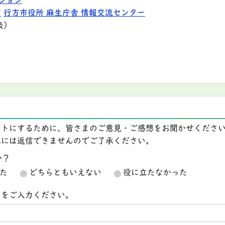
ション
9
行方市役所 麻生庁舎 情報交流センター
表）
イトにするために、皆さまのご意見・ご感想をお聞かせくださ
想には返信できませんのでご了承ください。
か？
た
どちらともいえない
役に立たなかった
スをご入力ください。