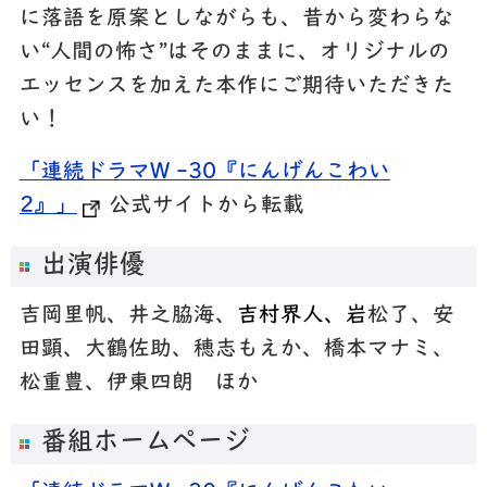
に落語を原案としながらも、昔から変わらな
い“人間の怖さ”はそのままに、オリジナルの
エッセンスを加えた本作にご期待いただきた
い！
「連続ドラマW -30『にんげんこわい
2』」
公式サイトから転載
出演俳優
吉岡里帆、
井之脇海、
吉村界人、
岩
松了、
安
田顕、
大鶴佐助、
穂志もえか、
橋本マナミ、
松重豊、
伊東四朗 ほか
番組ホームページ