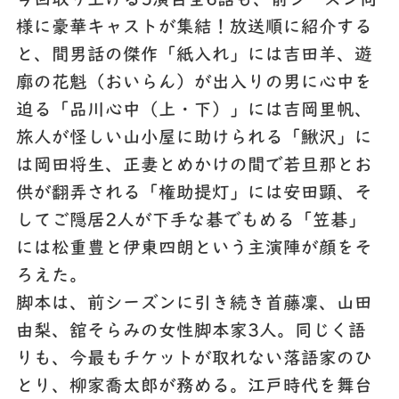
今回取り上げる5演目全6話も、前シーズン同
様に豪華キャストが集結！放送順に紹介する
と、間男話の傑作「紙入れ」には吉田羊、遊
廓の花魁（おいらん）が出入りの男に心中を
迫る「品川心中（上・下）」には吉岡里帆、
旅人が怪しい山小屋に助けられる「鰍沢」に
は岡田将生、正妻とめかけの間で若旦那とお
供が翻弄される「権助提灯」には安田顕、そ
してご隠居2人が下手な碁でもめる「笠碁」
には松重豊と伊東四朗という主演陣が顔をそ
ろえた。
脚本は、前シーズンに引き続き首藤凜、山田
由梨、舘そらみの女性脚本家3人。同じく語
りも、今最もチケットが取れない落語家のひ
とり、柳家喬太郎が務める。江戸時代を舞台