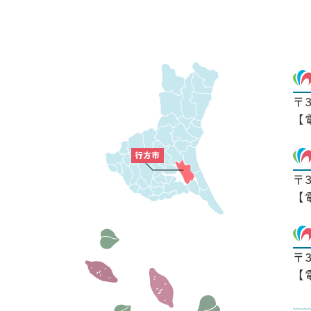
〒
【
〒
【
〒
【