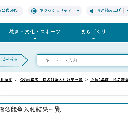
市公式SNS
音声読み上げ
アクセシビリティ
教育・文化・スポーツ
まちづくり
ジ番号検索
入札結果
>
令和4年度 指名競争入札結果一覧
>
令和4年度 指名競
覧
 指名競争入札結果一覧