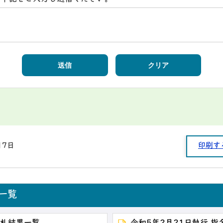
月7日
印刷す
一覧