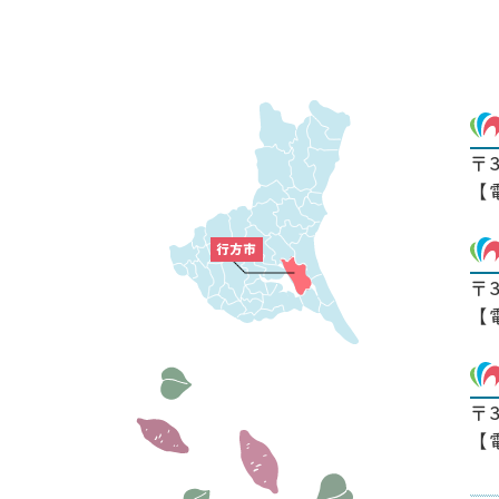
〒
【
〒
【
〒
【