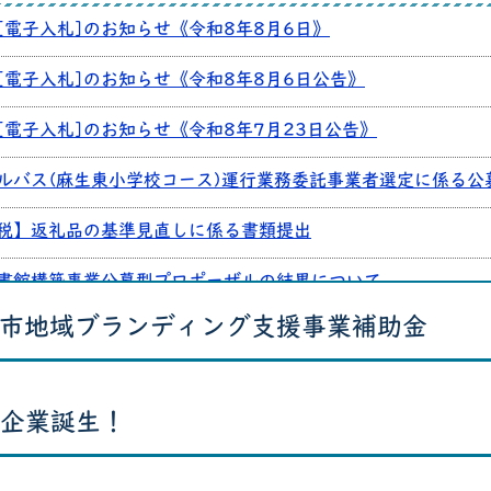
[電子入札]のお知らせ《令和8年8月6日》
[電子入札]のお知らせ《令和8年8月6日公告》
[電子入札]のお知らせ《令和8年7月23日公告》
ルバス(麻生東小学校コース)運行業務委託事業者選定に係る公
税】返礼品の基準見直しに係る書類提出
書館構築事業公募型プロポーザルの結果について
方市地域ブランディング支援事業補助金
行方市クラウド型電話交換機導入等業務プロポーザルを実施し
注見通しの公表について（令和8年4月）
企業誕生！
度 有資格者の等級格付及び等級別発注設計金額について
工事の導入について（令和6年4月）