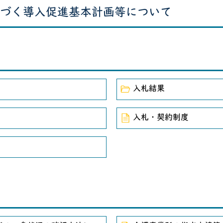
づく導入促進基本計画等について
括支援センター運営業務委託に関する公募型プロポーザルの結
スパート派遣事業
規模事業者対象 無料相談会
域課題解決型起業支援事業について
入札結果
度更新・電子申請について
入札・契約制度
事低価格入札処理要領の改正について
タリング・担当者会議実施確認表」の掲載について
の訪問介護（生活援助中心型）を位置付けた居宅サービス計画
注される建設業者のみなさまへ