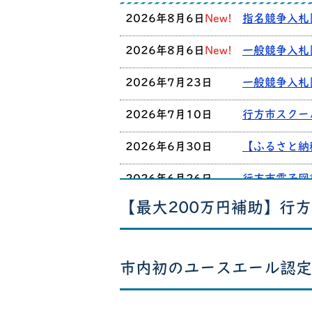
2026年8月6日
New!
指名競争入札
2026年8月6日
New!
一般競争入札
2026年7月23日
一般競争入札
2026年7月10日
行方市スクー
2026年6月30日
【ふるさと納
2026年6月26日
行方市電子図
【最大200万円補助】行
2026年6月8日
【募集終了】
2026年4月3日
公共工事の発
市内初のユースエール認定
2025年4月3日
令和7・8年
2024年4月1日
週休2日促進