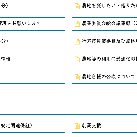
年分）
農地を貸したい・借りた
管理をお願いします
農業委員会総会議事録（2
年分）
行方市農業委員及び農地
料情報
農地等の利用の最適化の
農地台帳の公表について
営安定関連保証）
創業支援