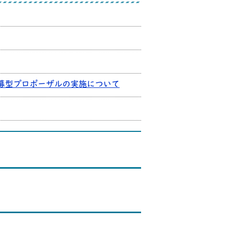
募型プロポーザルの実施について
ます