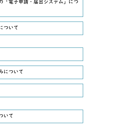
の「電子申請・届出システム」につ
について
みについて
ついて