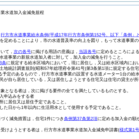
事業水道加入金減免規程
，
行方市水道事業給水条例
(平成17年行方市条例第152号。以下「条例」
を定めることにより，市の水道普及率の向上を図り，もって水道事業の
おいて，
次の各号
に掲げる用語の意義は，
当該各号
に定めるところによ
水道事業の新規水道加入者に対して，加入金の減免を行うこと。
3条
に規定する給水区域内において，現に居住し，又は給水区域内にお
土地統計調査規則
(昭和57年総理府令第41号)
第3条第1項に規定する住
る予定のあるもので，行方市水道事業の設置する水道メーター1台の給水
民が自ら居住している，又は居住しようとする住宅又は住宅の貸主が所
対象となる者は，次に掲げる要件の全てを満たしているものとする。
入申込みをする者
所に居住又は居住予定であること。
した日から1年以内に生活用水として使用する予定であること。
基づく減免措置は，住宅1件につき
条例第37条第2項
に定める加入金の額
を受けようとする者は，行方市水道事業水道加入金減免申請書
(
様式第1