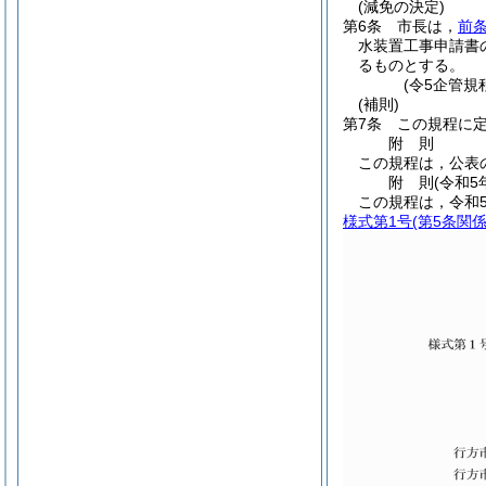
(減免の決定)
第6条
市長は，
前
水装置工事申請書
るものとする。
(令5企管規
(補則)
第7条
この規程に
附
則
この規程は，公表
附
則
(令和5
この規程は，令和
様式第1号
(第5条関係