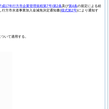
(平成17年行方市企業管理規程第7号)
第2条
及び
第4条
の規定による給
し行方市水道事業加入金減免決定通知書
(
様式第2号
)
により通知す
について適用する。