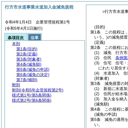
行方市水道事業水道加入金減免規程
○行方市水道
令和4年1月4日 企業管理規程第1号
(目的)
(令和5年4月1日施行)
第1条
この規程は
いう。)
の減免措置
条項目次
沿革
(定義)
本則
第2条
この規程に
第1条
(目的)
(1)
減免 行方市
第2条
(定義)
(2)
住民
条例第
第3条
(対象者)
(3)
住宅 住宅・
第4条
(減免額)
にわたり居住す
第5条
(減免の申請)
(4)
水道加入 住
第6条
(減免の決定)
(対象者)
第7条
(補則)
第3条
減免措置の
附則
(1)
新規に水道加
附則
(令和5年企管規程第2号)
(2)
住民が給水場
様式第1号
(第5条関係)
(3)
加入金を納入
様式第2号
(第6条関係)
(減免額)
第4条
この規程に
(減免の申請)
第5条
減免の適用
い。