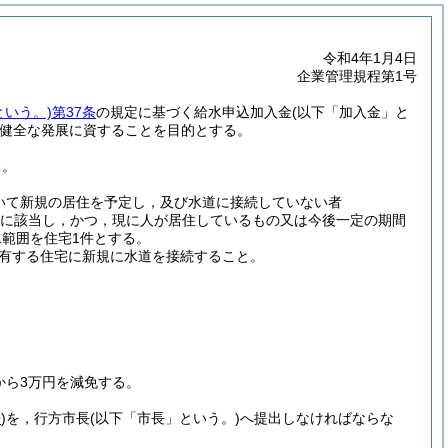
令和4年1月4日
企業管理規程第1号
という。)
第37条
の規定に基づく給水申込加入金
(以下「加入金」と
健全な発展に資することを目的とする。
る。
いて新規の居住を予定し，及び水道に接続していない者
宅に該当し，かつ，現に人が居住しているもの又は今後一定の期間
範囲を住宅1件とする。
有する住宅に新規に水道を接続すること。
から3万円を減免する。
号
)
を，行方市長
(以下「市長」という。)
へ提出しなければならな