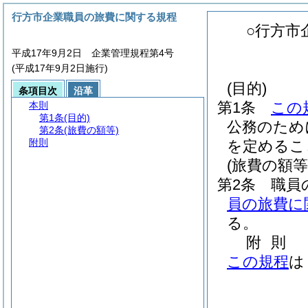
行方市企業職員の旅費に関する規程
○行方市
平成17年9月2日 企業管理規程第4号
(平成17年9月2日施行)
(目的)
条項目次
沿革
第1条
この
本則
第1条
(目的)
公務のため
第2条
(旅費の額等)
附則
を定めるこ
(旅費の額等
第2条
職員
員の旅費に
る。
附
則
この規程
は