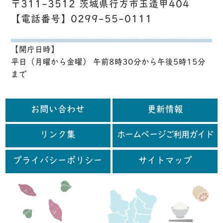
〒311-3512 茨城県行方市玉造甲404
【電話番号】0299-55-0111
【開庁日時】
平日（月曜から金曜） 午前8時30分から午後5時15分
まで
お問い合わせ
更新情報
リンク集
ホームページご利用ガイド
プライバシーポリシー
サイトマップ
行