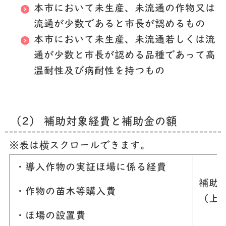
本市において未生産、未流通の作物又は
流通が少数であると市長が認めるもの
本市において未生産、未流通若しくは流
通が少数と市長が認める品種であって高
温耐性及び病耐性を持つもの
（2） 補助対象経費と補助金の額
※表は横スクロールできます。
・導入作物の実証ほ場に係る経費
補助
・作物の苗木等購入費
（上
・ほ場の設置費