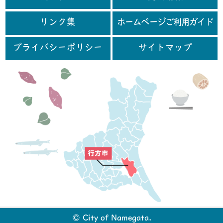
リンク集
ホームページご利用ガイド
プライバシーポリシー
サイトマップ
行
© City of Namegata.