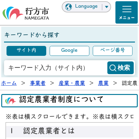
Language
キーワードから探す
サイト内
Google
ページ番号
ホーム
>
事業者
>
産業・農業
>
農業
>
認定農
認定農業者制度について
※表は横スクロールできます。
※表は横スクロ
１ 認定農業者とは