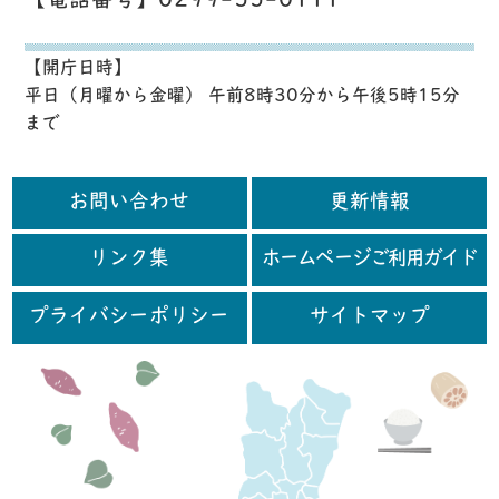
【電話番号】0299-55-0111
【開庁日時】
平日（月曜から金曜） 午前8時30分から午後5時15分
まで
お問い合わせ
更新情報
リンク集
ホームページご利用ガイド
プライバシーポリシー
サイトマップ
行