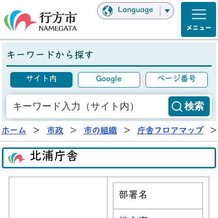
Language
キーワードから探す
サイト内
Google
ページ番号
ホーム
>
市政
>
市の組織
>
庁舎フロアマップ
>
北浦庁舎
部署名