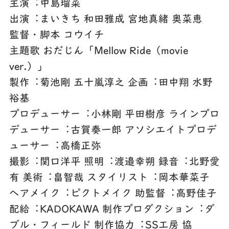
主演︓中島瑠菜
出演︓まいきち 和⽥雅成 宮地真緒 奥菜恵
監督・脚本 コウイチ
主題歌 おだじん「Mellow Ride（movie
ver.）」
製作︓菊池剛 五⼗嵐淳之 企画︓⽥中翔 ⽔野
裕基
プロデューサー︓⼩林剛 平⽥樹彦 ラインプロ
デューサー︓古賀奏⼀郎 アソシエイトプロデ
ューサー︓⾼橋正弥
撮影︓関⼝洋平 照明︓渡邉幸朔 録⾳︓北野愛
有 美術︓畠智哉 スタイリスト︓岡本華菜⼦
ヘアメイク︓ピクトメイク 助監督︓高野佳⼦
配給︓KADOKAWA 制作プロダクション︓ダ
ブル・フィールド 制作協⼒︓SS⼯房 協