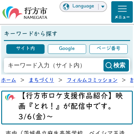
Language
キーワードから探す
サイト内
Google
ページ番号
ホーム
>
まちづくり
>
フィルムコミッション
>
【行方市ロケ支援作品紹介】映
画『とれ！』が配信中です。
3/6(金)～
市内（茨城県立麻生高等学校、ベイシア玉造