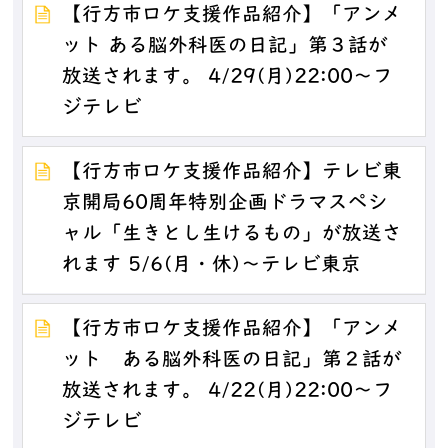
【行方市ロケ支援作品紹介】「アンメ
ット ある脳外科医の日記」第３話が
放送されます。 4/29(月)22:00～フ
ジテレビ
【行方市ロケ支援作品紹介】テレビ東
京開局60周年特別企画ドラマスペシ
ャル「生きとし生けるもの」が放送さ
れます 5/6(月・休)～テレビ東京
【行方市ロケ支援作品紹介】「アンメ
ット ある脳外科医の日記」第２話が
放送されます。 4/22(月)22:00～フ
ジテレビ