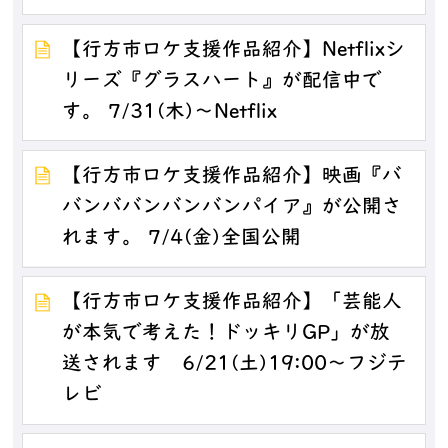
【行方市ロケ支援作品紹介】Netflixシ
リーズ『グラスハート』が配信中で
す。 7/31(木)～Netflix
【行方市ロケ支援作品紹介】映画『バ
バンババンバンバンパイア』が公開さ
れます。 7/4(金)全国公開
【行方市ロケ支援作品紹介】「芸能人
が本気で考えた！ドッキリGP」が放
送されます 6/21(土)19:00～フジテ
レビ