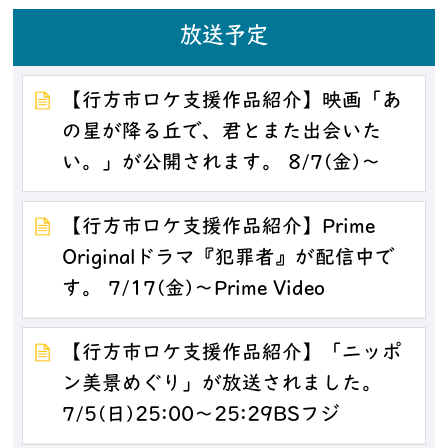
放送予定
【行方市ロケ支援作品紹介】映画「あ
の星が降る丘で、君とまた出会いた
い。」が公開されます。 8/7(金)～
【行方市ロケ支援作品紹介】Prime
Originalドラマ『犯罪者』が配信中で
す。 7/17(金)～Prime Video
【行方市ロケ支援作品紹介】「ニッポ
ン美景めぐり」が放送されました。
7/5(日)25:00～25:29BSフジ