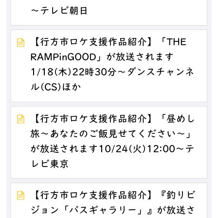
～テレビ朝日
【行方市ロケ支援作品紹介】「THE
RAMPinGOOD」が放送されます
1/18(木)22時30分～ダンスチャンネ
ル(CS)ほか
【行方市ロケ支援作品紹介】「昼めし
旅～あなたのご飯見せてください～」
が放送されます10/24(火)12:00～テ
レビ東京
【行方市ロケ支援作品紹介】『釣りビ
ジョン「バスギャラリー」』が放送さ