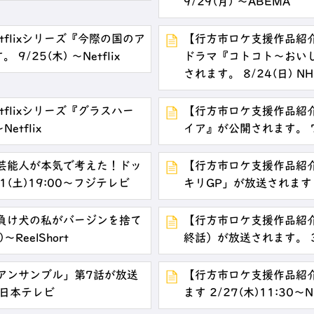
9/29(月) ～ABEMA
flixシリーズ『今際の国のア
【行方市ロケ支援作品紹介】
/25(木) ～Netflix
ドラマ『コトコト～おい
されます。 8/24(日) NH
flixシリーズ『グラスハー
【行方市ロケ支援作品紹
etflix
イア』が公開されます。 7
芸能人が本気で考えた！ドッ
【行方市ロケ支援作品紹
(土)19:00～フジテレビ
キリGP」が放送されます 
負け犬の私がバージンを捨て
【行方市ロケ支援作品紹
ReelShort
終話）が放送されます。 3
アンサンブル」第7話が放送
【行方市ロケ支援作品紹
～日本テレビ
ます 2/27(木)11:3