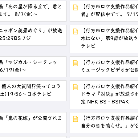
画「あの星が降る丘で、君と
【行方市ロケ支援作品紹介】P
。 8/7(金)～
者』が配信中です。 7/17(金
ニッポン美景めぐり」が放送
【行方市ロケ支援作品紹
25:29BSフジ
木はない」第9話が放送され
テレビ
画「マジカル・シークレッ
【行方市ロケ支援作品紹介
/19(金)～
ミュージックビデオが公開中
1億人の大質問⁉笑ってコラ
【行方市ロケ支援作品紹介】
土)19:56～日本テレビ
ドラマ『対決』が放送されま
定 NHK BS・BSP4K
画「鬼の花嫁」が公開されま
【行方市ロケ支援作品紹
自分の音を鳴らせ。」が公開