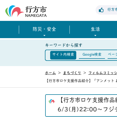
行方市公式ホームページ
行方
防災・安全
生活
キーワードから探す
サイト内検索
Google検索
ペー
ホーム
>
まちづくり
>
フィルムコミッ
【行方市ロケ支援作品紹介】「アンメット ある
【行方市ロケ支援作品
6/3(月)22:00～フ