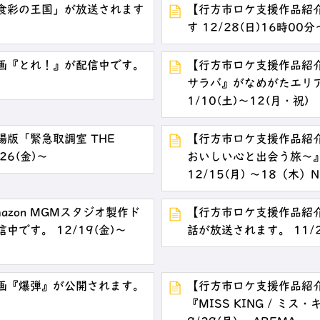
食彩の王国」が放送されます
【行方市ロケ支援作品紹介
日
す 12/28(日)16時0
画『とれ！』が配信中です。
【行方市ロケ支援作品紹
サラバ』がなめがたエリ
1/10(土)～12(月・祝)
版「緊急取調室 THE
【行方市ロケ支援作品紹介
26(金)～
おいしい心と出会う旅～
12/15(月) ～18（木）
zon MGMスタジオ製作ド
【行方市ロケ支援作品紹
です。 12/19(金)～
話が放送されます。 11/2
画『爆弾』が公開されます。
【行方市ロケ支援作品紹介
『MISS KING / ミ