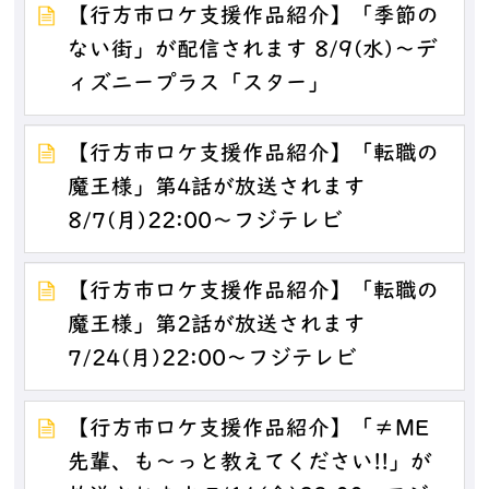
【行方市ロケ支援作品紹介】「季節の
ない街」が配信されます 8/9(水)～デ
ィズニープラス「スター」
【行方市ロケ支援作品紹介】「転職の
魔王様」第4話が放送されます
8/7(月)22:00～フジテレビ
【行方市ロケ支援作品紹介】「転職の
魔王様」第2話が放送されます
7/24(月)22:00～フジテレビ
【行方市ロケ支援作品紹介】「≠ME
先輩、も～っと教えてください!!」が