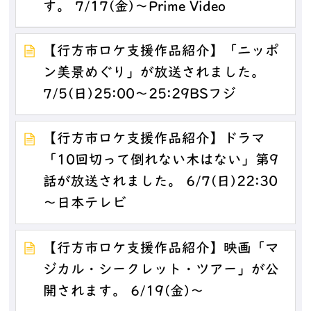
す。 7/17(金)～Prime Video
【行方市ロケ支援作品紹介】「ニッポ
ン美景めぐり」が放送されました。
7/5(日)25:00～25:29BSフジ
【行方市ロケ支援作品紹介】ドラマ
「10回切って倒れない木はない」第9
話が放送されました。 6/7(日)22:30
～日本テレビ
【行方市ロケ支援作品紹介】映画「マ
ジカル・シークレット・ツアー」が公
開されます。 6/19(金)～