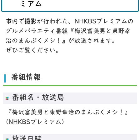
ミアム
市内で撮影
が行われた、NHKBSプレミアムの
グルメバラエティ番組『梅沢富美男と東野幸
治のまんぷくメシ！』が放送されます。
ぜひご覧ください。
番組情報
番組名・放送局
『梅沢富美男と東野幸治のまんぷくメシ！』
(NHKBSプレミアム)
放送日時