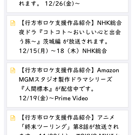
れます。 12/26(金)～
【行方市ロケ支援作品紹介】NHK総合
夜ドラ『コトコト～おいしい心と出会
う旅～』茨城編 が放送されます。
12/15(月) ～18（木）NHK総合
【行方市ロケ支援作品紹介】Amazon
MGMスタジオ製作ドラマシリーズ
『人間標本』が配信中です。
12/19(金)～Prime Video
【行方市ロケ支援作品紹介】アニメ
「終末ツーリング」第8話が放送され