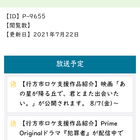
【ID】
P-9655
【閲覧数】
【更新日】
2021年7月22日
放送予定
【行方市ロケ支援作品紹介】映画「あ
の星が降る丘で、君とまた出会いた
い。」が公開されます。 8/7(金)～
【行方市ロケ支援作品紹介】Prime
Originalドラマ『犯罪者』が配信中で