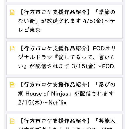
【行方市ロケ支援作品紹介】「季節の
ない街」が放送されます 4/5(金)～テ
レビ東京
【行方市ロケ支援作品紹介】FODオリ
ジナルドラマ『愛してるって、言いた
い』が配信されます 3/15(金)～FOD
【行方市ロケ支援作品紹介】「忍びの
家 House of Ninjas」が配信されます
2/15(木)～Netflix
【行方市ロケ支援作品紹介】「芸能人