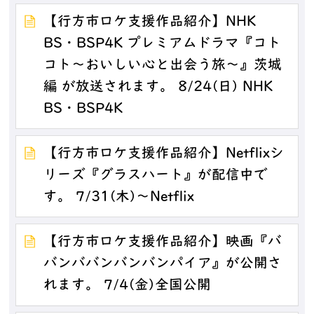
【行方市ロケ支援作品紹介】NHK
BS・BSP4K プレミアムドラマ『コト
コト～おいしい心と出会う旅～』茨城
編 が放送されます。 8/24(日) NHK
BS・BSP4K
【行方市ロケ支援作品紹介】Netflixシ
リーズ『グラスハート』が配信中で
す。 7/31(木)～Netflix
【行方市ロケ支援作品紹介】映画『バ
バンババンバンバンパイア』が公開さ
れます。 7/4(金)全国公開