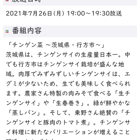
2021年7月26日(月) 19:00～19:30放送
番組内容
「チンゲン菜 〜茨城県・行方市〜」
茨城県は、チンゲンサイの生産量日本一。中
でも行方市はチンゲンサイ栽培が盛んな地
域。肉厚でみずみずしいチンゲンサイは、エ
グミが少ないため、生でも美味しく食べられ
ます。農家さん特製の肉みそで食べる「生チ
ンゲンサイ」や「生春巻き」。緑が鮮やかな
「蒸しパン」。そして、東野さん絶賛の「チ
ンゲンサイと豚肉のトマト煮」。チンゲンサ
イ料理に新たなバリエーションが増えること