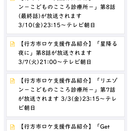
ン－こどものこころ診療所－」第8話
(最終話)が放送されます
3/10(金)23:15～テレビ朝日
【行方市ロケ支援作品紹介】「星降る
夜に」第8話が放送されます
3/7(火)21:00～テレビ朝日
【行方市ロケ支援作品紹介】「リエゾ
ン－こどものこころ診療所－」第7話
が放送されます 3/3(金)23:15～テレ
ビ朝日
【行方市ロケ支援作品紹介】「Get