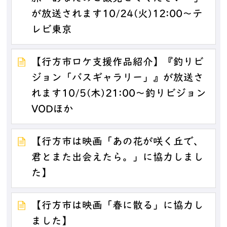
が放送されます10/24(火)12:00～テ
レビ東京
【行方市ロケ支援作品紹介】『釣りビ
ジョン「バスギャラリー」』が放送さ
れます10/5(木)21:00～釣りビジョン
VODほか
【行方市は映画「あの花が咲く丘で、
君とまた出会えたら。」に協力しまし
た】
【行方市は映画「春に散る」に協力し
ました】