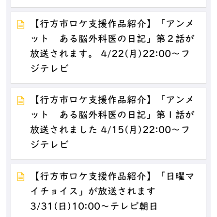
【行方市ロケ支援作品紹介】「アンメ
ット ある脳外科医の日記」第２話が
放送されます。 4/22(月)22:00～フ
ジテレビ
【行方市ロケ支援作品紹介】「アンメ
ット ある脳外科医の日記」第１話が
放送されました 4/15(月)22:00～フ
ジテレビ
【行方市ロケ支援作品紹介】「日曜マ
イチョイス」が放送されます
3/31(日)10:00～テレビ朝日