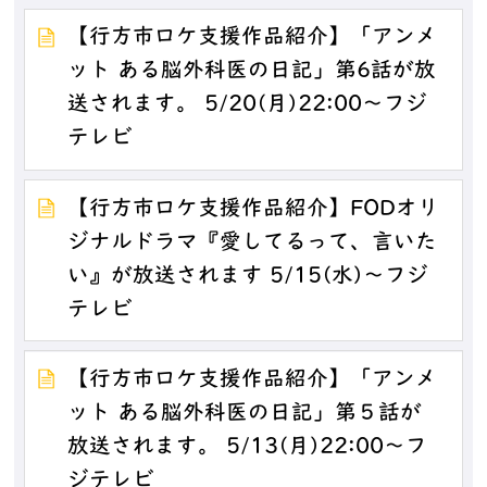
【行方市ロケ支援作品紹介】「アンメ
ット ある脳外科医の日記」第6話が放
送されます。 5/20(月)22:00～フジ
テレビ
【行方市ロケ支援作品紹介】FODオリ
ジナルドラマ『愛してるって、言いた
い』が放送されます 5/15(水)～フジ
テレビ
【行方市ロケ支援作品紹介】「アンメ
ット ある脳外科医の日記」第５話が
放送されます。 5/13(月)22:00～フ
ジテレビ