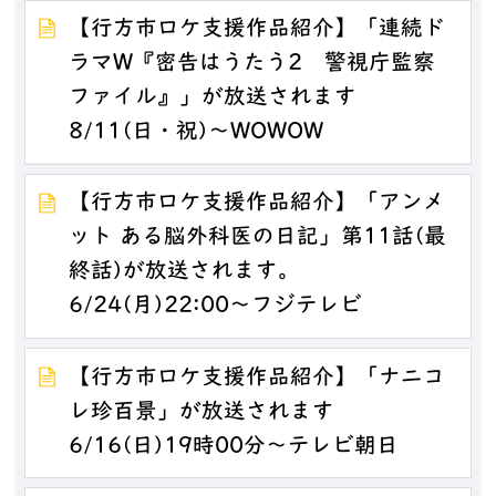
【行方市ロケ支援作品紹介】「連続ド
ラマW『密告はうたう2 警視庁監察
ファイル』」が放送されます
8/11(日・祝)～WOWOW
【行方市ロケ支援作品紹介】「アンメ
ット ある脳外科医の日記」第11話(最
終話)が放送されます。
6/24(月)22:00～フジテレビ
【行方市ロケ支援作品紹介】「ナニコ
レ珍百景」が放送されます
6/16(日)19時00分～テレビ朝日