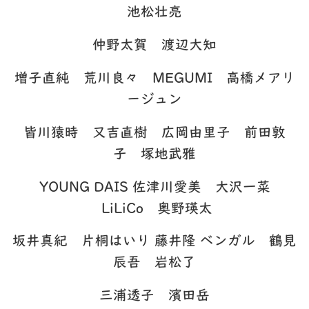
池松壮亮
仲野太賀 渡辺大知
増子直純 荒川良々 MEGUMI 高橋メアリ
ージュン
皆川猿時 又吉直樹 広岡由里子 前田敦
子 塚地武雅
YOUNG DAIS 佐津川愛美 大沢一菜
LiLiCo 奥野瑛太
坂井真紀 片桐はいり 藤井隆 ベンガル 鶴見
辰吾 岩松了
三浦透子 濱田岳