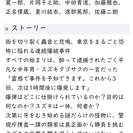
寛一郎、片岡千之助、中田青渚、加藤雅也、
正名僕蔵、夏川結衣、渡部篤郎、佐藤二朗
ストーリー
街を切り裂く轟音と悲鳴、東京をまるごと恐
怖に陥れる連続爆破事件
すべての始まりは、酔って逮捕されたごく平
凡な中年男・スズキタゴサクの一言だった
「霊感で事件を予知できます。これから3
回、次は1時間後に爆発します」
爆弾はどこに仕掛けられているのか？目的は
何なのか？スズキは一体、何者か？
次第に牙をむき始める謎だらけの怪物に、警
視庁捜査一課の類家は真正面から勝負を挑む