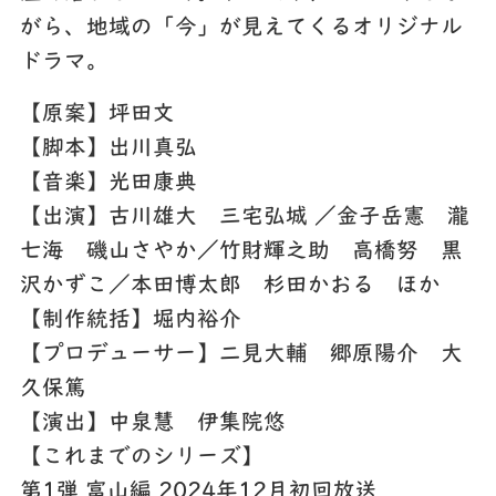
がら、地域の「今」が見えてくるオリジナル
ドラマ。
【原案】坪田文
【脚本】出川真弘
【音楽】光田康典
【出演】古川雄大 三宅弘城 ／金子岳憲 瀧
七海 磯山さやか／竹財輝之助 高橋努 黒
沢かずこ／本田博太郎 杉田かおる ほか
【制作統括】堀内裕介
【プロデューサー】二見大輔 郷原陽介 大
久保篤
【演出】中泉慧 伊集院悠
【これまでのシリーズ】
第1弾 富山編 2024年12月初回放送