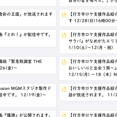
自分の音を鳴らせ。」が公開
食彩の王国」が放送されます
【行方市ロケ支援作品紹介
日
す 12/28(日)16時0
画『とれ！』が配信中です。
【行方市ロケ支援作品紹
サラバ』がなめがたエリ
1/10(土)～12(月・祝)
版「緊急取調室 THE
【行方市ロケ支援作品紹介
26(金)～
おいしい心と出会う旅～
12/15(月) ～18（木）
zon MGMスタジオ製作ド
【行方市ロケ支援作品紹
です。 12/19(金)～
話が放送されます。 11/2
画『爆弾』が公開されます。
【行方市ロケ支援作品紹介