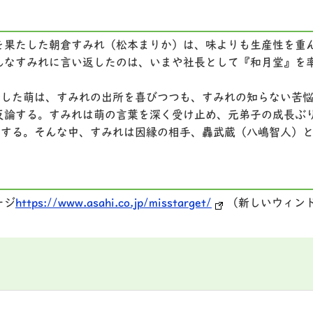
を果たした朝倉すみれ（松本まりか）は、味よりも生産性を重
んなすみれに言い返したのは、いまや社長として『和月堂』を
会した萌は、すみれの出所を喜びつつも、すみれの知らない苦
反論する。すみれは萌の言葉を深く受け止め、元弟子の成長ぶ
感する。そんな中、すみれは因縁の相手、轟武蔵（八嶋智人）
ージ
https://www.asahi.co.jp/misstarget/
（新しいウィン