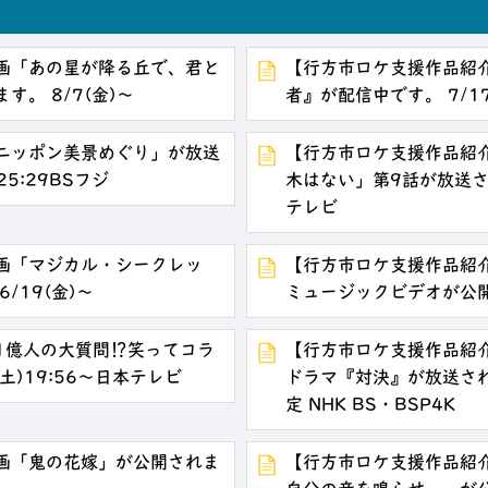
画「あの星が降る丘で、君と
【行方市ロケ支援作品紹介】P
。 8/7(金)～
者』が配信中です。 7/17(金
ニッポン美景めぐり」が放送
【行方市ロケ支援作品紹
25:29BSフジ
木はない」第9話が放送され
テレビ
画「マジカル・シークレッ
【行方市ロケ支援作品紹介
/19(金)～
ミュージックビデオが公開中
1億人の大質問⁉笑ってコラ
【行方市ロケ支援作品紹介】
土)19:56～日本テレビ
ドラマ『対決』が放送されま
定 NHK BS・BSP4K
画「鬼の花嫁」が公開されま
【行方市ロケ支援作品紹