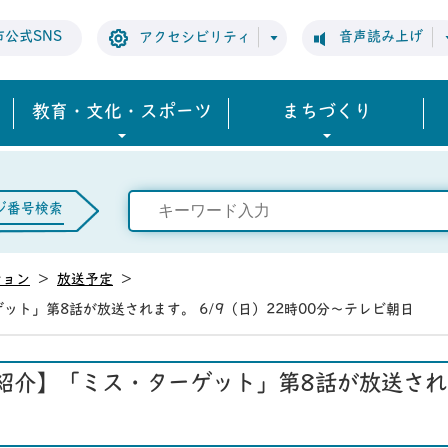
市公式SNS
音声読み上げ
アクセシビリティ
教育・文化・スポーツ
まちづくり
ジ番号検索
ション
>
放送予定
>
ト」第8話が放送されます。 6/9（日）22時00分～テレビ朝日
介】「ミス・ターゲット」第8話が放送されます