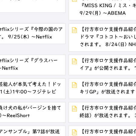
『MISS KING / ミ
9/29(月) ～ABEMA
flixシリーズ『今際の国のア
【行方市ロケ支援作品紹介】
/25(木) ～Netflix
ドラマ『コトコト～おい
されます。 8/24(日) NH
flixシリーズ『グラスハー
【行方市ロケ支援作品紹
etflix
イア』が公開されます。 7
芸能人が本気で考えた！ドッ
【行方市ロケ支援作品紹
(土)19:00～フジテレビ
キリGP」が放送されます 
負け犬の私がバージンを捨て
【行方市ロケ支援作品紹
ReelShort
終話）が放送されます。 3
アンサンブル」第7話が放送
【行方市ロケ支援作品紹