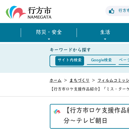
行方市公式ホームページ
行方
防災・安全
生活
キーワードから探す
サイト内検索
Google検索
ペー
ホーム
>
まちづくり
>
フィルムコミッ
【行方市ロケ支援作品紹介】「ミス・ターゲッ
【行方市ロケ支援作品紹
分～テレビ朝日