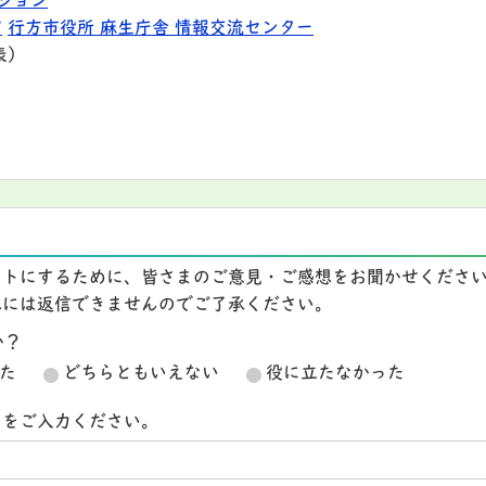
ション
9
行方市役所 麻生庁舎 情報交流センター
表）
イトにするために、皆さまのご意見・ご感想をお聞かせくださ
想には返信できませんのでご了承ください。
か？
た
どちらともいえない
役に立たなかった
スをご入力ください。