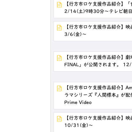
【行方市ロケ支援作品紹介】「
2/14(土)9時30分～テレビ朝
【行方市ロケ支援作品紹介】映
3/6(金)～
【行方市ロケ支援作品紹介】劇場
FINAL」が公開されます。 12/
【行方市ロケ支援作品紹介】Ama
ラマシリーズ『人間標本』が配信中
Prime Video
【行方市ロケ支援作品紹介】映
10/31(金)～