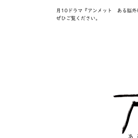
月10ドラマ『アンメット ある脳
ぜひご覧ください。