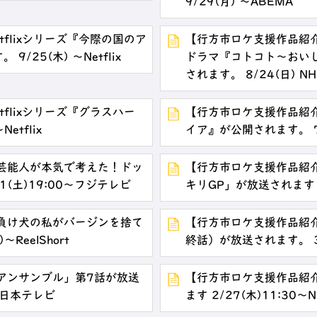
9/29(月) ～ABEMA
flixシリーズ『今際の国のア
【行方市ロケ支援作品紹介】
/25(木) ～Netflix
ドラマ『コトコト～おい
されます。 8/24(日) NH
flixシリーズ『グラスハー
【行方市ロケ支援作品紹
etflix
イア』が公開されます。 7
芸能人が本気で考えた！ドッ
【行方市ロケ支援作品紹
(土)19:00～フジテレビ
キリGP」が放送されます 
負け犬の私がバージンを捨て
【行方市ロケ支援作品紹
ReelShort
終話）が放送されます。 3
アンサンブル」第7話が放送
【行方市ロケ支援作品紹
～日本テレビ
ます 2/27(木)11:3