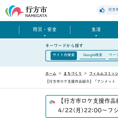
行方市公式ホームページ
行方
防災・安全
生活
キーワードから探す
サイト内検索
Google検索
ペー
ホーム
>
まちづくり
>
フィルムコミッ
【行方市ロケ支援作品紹介】「アンメット あ
【行方市ロケ支援作品
4/22(月)22:00～