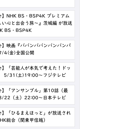
NHK BS・BSP4K プレミアム
しい心と出会う旅～』茨城編 が放送
K BS・BSP4K
介】映画『ババンババンバンバンパ
/4(金)全国公開
介】「芸能人が本気で考えた！ドッ
5/31(土)19:00～フジテレビ
介】「アンサンブル」第10話（最
/22（土）22:00～日本テレビ
介】「ひるまえほっと」が放送され
0～NHK総合（関東甲信越）