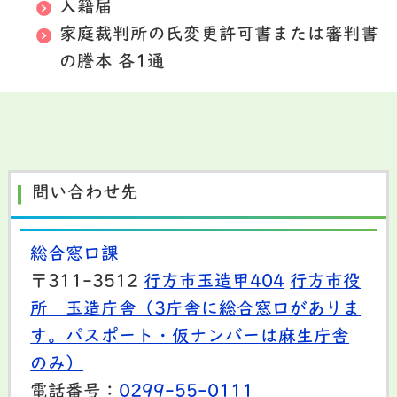
入籍届
家庭裁判所の氏変更許可書または審判書
の謄本 各1通
問い合わせ先
総合窓口課
〒311-3512
行方市玉造甲404
行方市役
所 玉造庁舎（3庁舎に総合窓口がありま
す。パスポート・仮ナンバーは麻生庁舎
のみ）
電話番号：
0299-55-0111