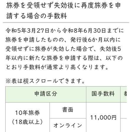
旅券を受領せず失効後に再度旅券を申
請する場合の手数料
令和5年3月27日から令和8年6月30日までに
旅券を申請したものの、発行後6か月以内に
受領せずに旅券が失効した場合で、失効後5
年以内に新たな旅券を申請する際は、以下の
とおり手数料が通常より高くなります。
※表は横スクロールできます。
申請区分
国手数料
都
書面
10年旅券
11,000円
（18歳以上）
オンライン