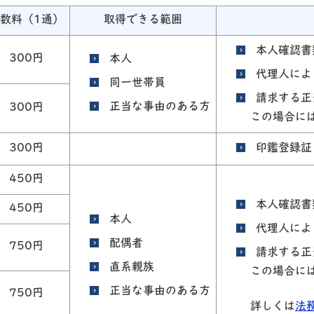
数料（1通）
取得できる範囲
本人確認書
300円
本人
代理人によ
同一世帯員
請求する正
正当な事由のある方
300円
この場合に
300円
印鑑登録証
450円
本人確認書
450円
本人
代理人によ
配偶者
750円
請求する正
直系親族
この場合に
正当な事由のある方
750円
詳しくは
法