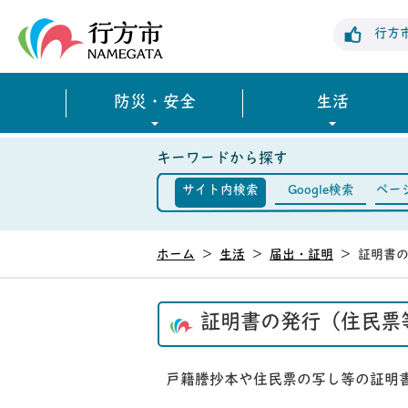
行方市公式ホームページ
行方
防災・安全
生活
キーワードから探す
サイト内検索
Google検索
ペー
ホーム
>
生活
>
届出・証明
>
証明書
証明書の発行（住民票
戸籍謄抄本や住民票の写し等の証明