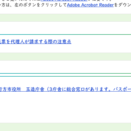
い方は、左のボタンをクリックして
Adobe Acrobat Reader
をダウン
民票を代理人が請求する際の注意点
行方市役所 玉造庁舎（3庁舎に総合窓口があります。パスポ