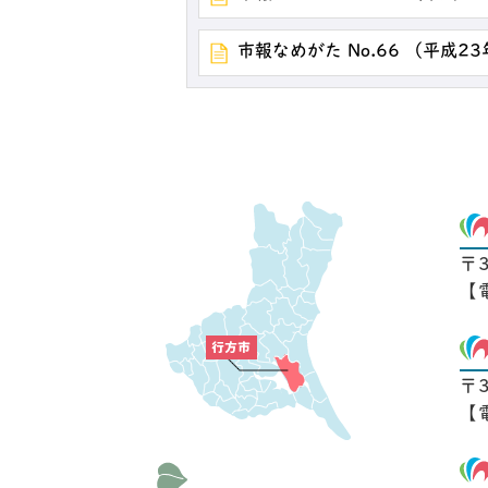
市報なめがた No.66 （平成2
〒
【
〒
【