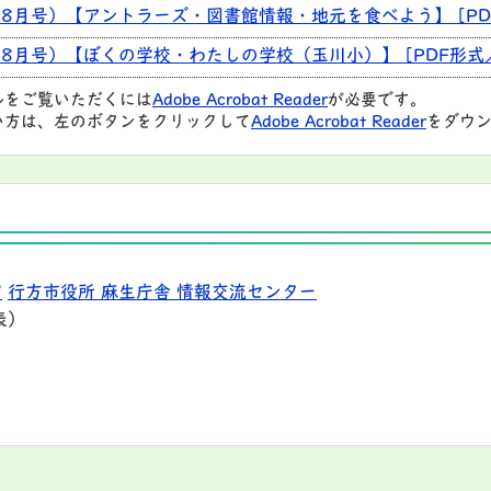
8月号）【アントラーズ・図書館情報・地元を食べよう】 [PDF
8月号）【ぼくの学校・わたしの学校（玉川小）】 [PDF形式／7
ルをご覧いただくには
Adobe Acrobat Reader
が必要です。
い方は、左のボタンをクリックして
Adobe Acrobat Reader
をダウン
9
行方市役所 麻生庁舎 情報交流センター
表）