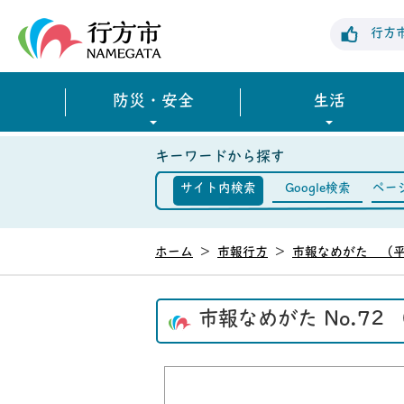
行方市公式ホームページ
行方
防災・安全
生活
キーワードから探す
サイト内検索
Google検索
ペー
ホーム
>
市報行方
>
市報なめがた （平
市報なめがた No.72