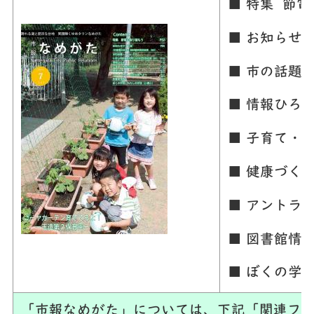
■ 特集 節
■ お知らせ
■ 市の話題
■ 情報ひろ
■ 子育て・
■ 健康づく
■ アントラ
■ 図書館情
■ ぼくの学
「市報なめがた」については、下記「関連ファ