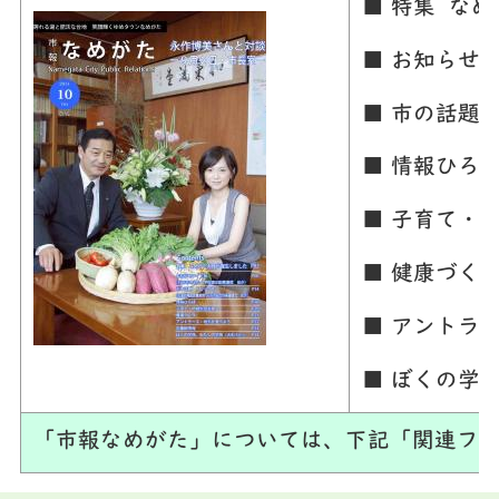
■ 特集 な
■ お知らせ
■ 市の話題
■ 情報ひろ
■ 子育て・
■ 健康づく
■ アントラ
■ ぼくの学
「市報なめがた」については、下記「関連ファ