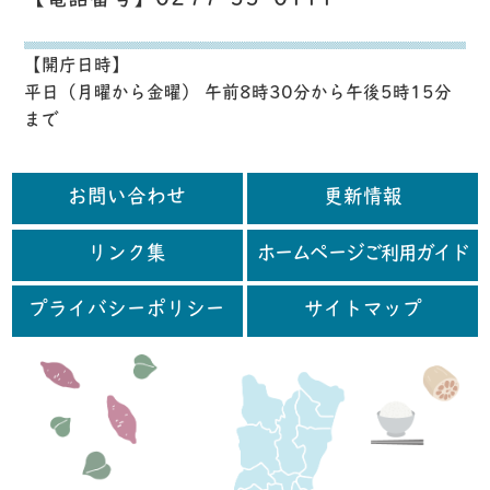
【電話番号】0299-55-0111
【開庁日時】
平日（月曜から金曜） 午前8時30分から午後5時15分
まで
お問い合わせ
更新情報
リンク集
ホームページご利用ガイド
プライバシーポリシー
サイトマップ
行