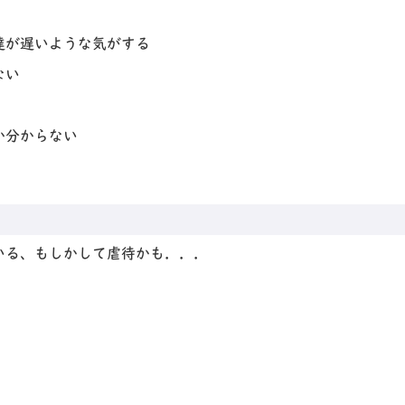
達が遅いような気がする
ない
か分からない
いる、もしかして虐待かも．．．
。