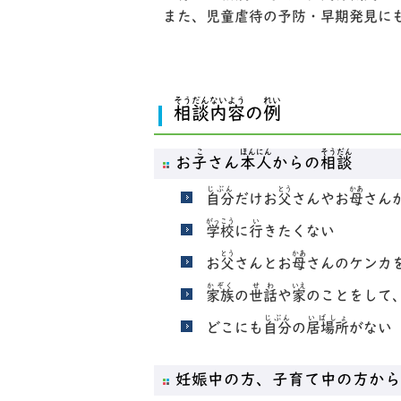
また、児童虐待の予防・早期発見に
そうだんないよう
れい
相談内容
の
例
こ
ほんにん
そうだん
お
子
さん
本人
からの
相談
じぶん
とう
かあ
自分
だけお
父
さんやお
母
さん
がっこう
い
学校
に
行
きたくない
とう
かあ
お
父
さんとお
母
さんのケンカ
かぞく
せわ
いえ
家族
の
世話
や
家
のことをして
じぶん
いばしょ
どこにも
自分
の
居場所
がない
妊娠中の方、子育て中の方から