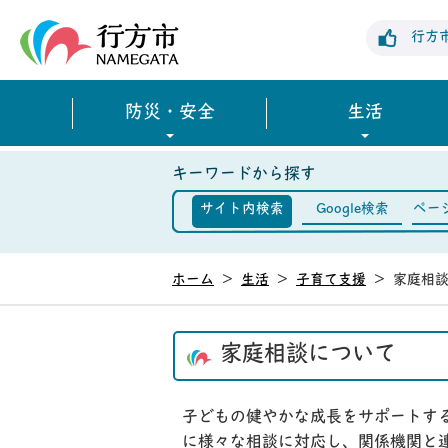
行方市公式ホームページ
行方
防災・安全
生活
キーワードから探す
サイト内検索
Google検索
ペー
ホーム
>
生活
>
子育て支援
>
家庭相
家庭相談について
子どもの健やかな成長をサポートす
に様々な相談に対応し、関係機関と