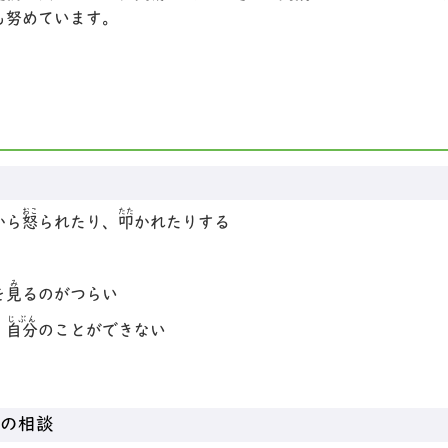
も努めています。
おこ
たた
から
怒
られたり、
叩
かれたりする
み
を
見
るのがつらい
じぶん
、
自分
のことができない
の相談