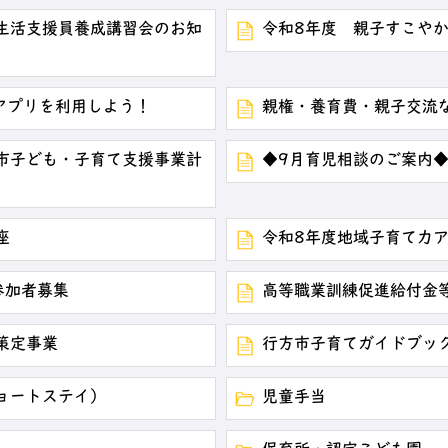
生活支援員養成講習会のお知
令和8年度 親子すこや
ードアプリを利用しよう！
親権・養育費・親子交流
市子ども・子育て支援事業計
◆9月育児相談のご案内
座
令和8年度地域子育て力
参加者募集
高等職業訓練促進給付金
策定事業
行方市子育てガイドブッ
ョートステイ）
児童手当