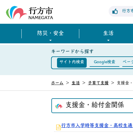
行方市公式ホームページ
行方
防災・安全
生活
キーワードから探す
サイト内検索
Google検索
ペー
ホーム
>
生活
>
子育て支援
>
支援金
支援金・給付金関係
行方市入学時等支援金・高校生通