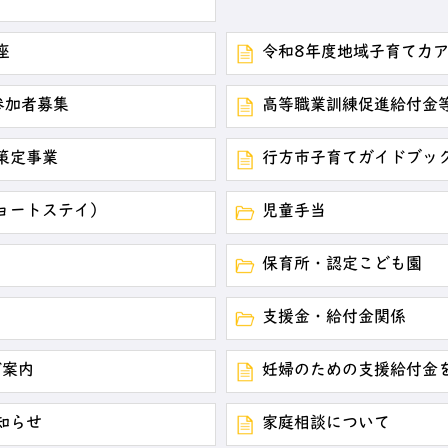
座
令和8年度地域子育て力
参加者募集
高等職業訓練促進給付金
策定事業
行方市子育てガイドブッ
ョートステイ）
児童手当
保育所・認定こども園
支援金・給付金関係
ご案内
妊婦のための支援給付金
知らせ
家庭相談について