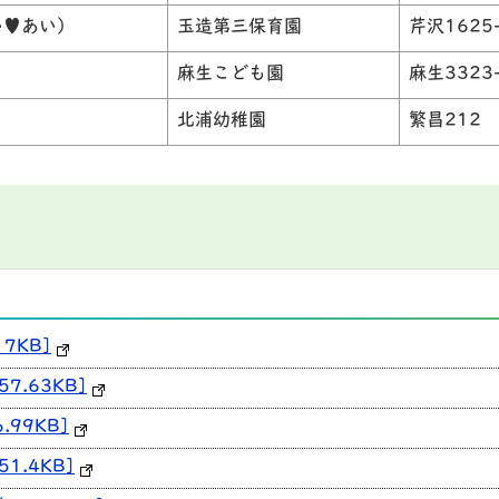
い♥あい）
玉造第三保育園
芹沢1625
麻生こども園
麻生3323
北浦幼稚園
繁昌212
7KB]
7.63KB]
.99KB]
1.4KB]