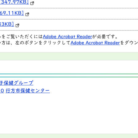
47.97KB]
9.11KB]
3KB]
ルをご覧いただくには
Adobe Acrobat Reader
が必要です。
い方は、左のボタンをクリックして
Adobe Acrobat Reader
をダウン
子保健グループ
10
行方市保健センター