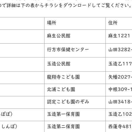
ので詳細は下の表からチラシをダウンロードしてご覧ください
場所
住所
麻生公民館
麻生1221
行方市保健センター
山田3282
玉造公民館
玉造乙117
龍翔寺こども園
矢幡2027
北浦こども園
中根309-
認定こども園のぞみ
山田3418
んぽぽ）
玉造第一保育園
玉造乙102
くしんぼ）
玉造第二保育園
西蓮寺481