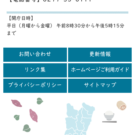
【電話番号】0299-55-0111
【開庁日時】
平日（月曜から金曜） 午前8時30分から午後5時15分
まで
お問い合わせ
更新情報
リンク集
ホームページご利用ガイド
プライバシーポリシー
サイトマップ
行